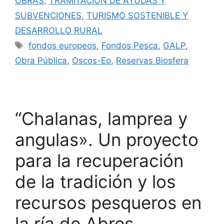
OBRAS
,
TRAMITACIÓN DE AYUDAS Y
SUBVENCIONES
,
TURISMO SOSTENIBLE Y
DESARROLLO RURAL
fondos europeos
,
Fondos Pesca
,
GALP
,
Obra Pública
,
Oscos-Eo
,
Reservas Biosfera
“Chalanas, lamprea y
angulas». Un proyecto
para la recuperación
de la tradición y los
recursos pesqueros en
la ría de Abres