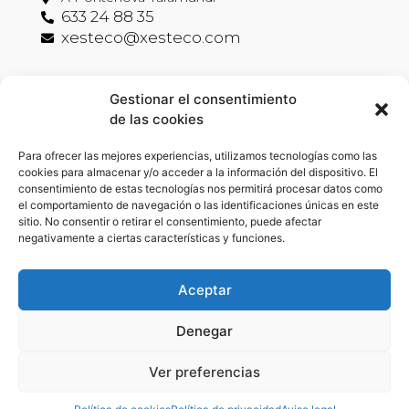
633 24 88 35
xesteco@xesteco.com
Información legal
Gestionar el consentimiento
de las cookies
Aviso legal
Política de privacidad
Para ofrecer las mejores experiencias, utilizamos tecnologías como las
Política de cookies
cookies para almacenar y/o acceder a la información del dispositivo. El
consentimiento de estas tecnologías nos permitirá procesar datos como
Declaración de accesibildiad
el comportamiento de navegación o las identificaciones únicas en este
sitio. No consentir o retirar el consentimiento, puede afectar
negativamente a ciertas características y funciones.
Síguenos
Aceptar
Denegar
Ver preferencias
Implementado por xeral.net