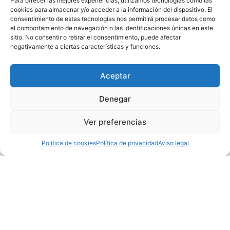
Para ofrecer las mejores experiencias, utilizamos tecnologías como las
Reserva
cookies para almacenar y/o acceder a la información del dispositivo. El
consentimiento de estas tecnologías nos permitirá procesar datos como
el comportamiento de navegación o las identificaciones únicas en este
sitio. No consentir o retirar el consentimiento, puede afectar
Agosto 2026
negativamente a ciertas características y funciones.
Lu
Ma
Mi
Ju
Vi
Sá
Do
Aceptar
27
28
29
30
31
01
02
Denegar
Ver preferencias
03
04
05
06
07
08
09
Política de cookies
Política de privacidad
Aviso legal
10
11
12
13
14
15
16
17
18
19
20
21
22
23
24
25
26
27
28
29
30